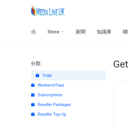
Store
新聞
知識庫
聯
Get
分類
Trials
Weekend Pass
Subscriptions
Reseller Packages
Reseller Top-Up