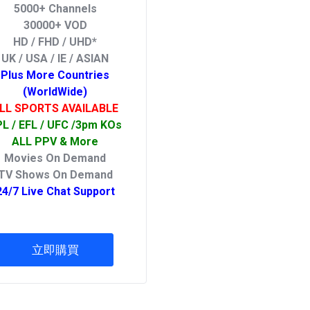
5000+ Channels
30000+ VOD
HD / FHD / UHD*
UK / USA / IE / ASIAN
Plus More Countries
(WorldWide)
LL SPORTS AVAILABLE
L / EFL / UFC /3pm KOs
ALL PPV & More
Movies On Demand
TV Shows On Demand
24/7 Live Chat Support
立即購買